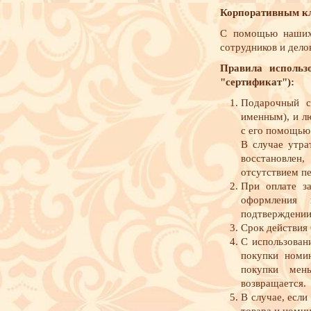
Корпоративным к
С помощью наших 
сотрудников и дело
Правила использ
"сертификат"):
Подарочный с
именным), и л
с его помощью 
В случае утра
восстановлен
отсутствием п
При оплате з
оформления 
подтверждении 
Срок действия 
С использован
покупки номин
покупки мен
возвращается.
В случае, есл