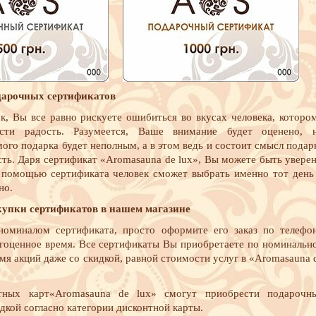
дарочных сертификатов
к, Вы все равно рискуете ошибиться во вкусах человека, которо
сти радость. Разумеется, Ваше внимание будет оценено, 
мого подарка будет неполным, а в этом ведь и состоит смысл подар
сть. Даря сертификат «Aromasauna de lux», Вы можете быть увере
помощью сертификата человек сможет выбрать именно тот день
но.
упки сертификатов в нашем магазине
номиналом сертификата, просто оформите его заказ по телефо
агоценное время. Все сертификаты Вы приобретаете по номинальн
емя акций даже со скидкой, равной стоимости услуг в «Aromasauna 
тных карт«Aromasauna de lux» смогут приобрести подарочн
дкой согласно категории дисконтной карты.