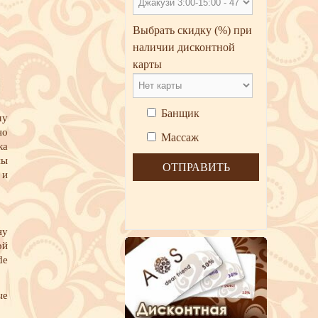
Выбрать скидку
(%) при
наличии дисконтной
карты
Банщик
му
но
Массаж
ка
ны
 и
ну
ой
de
ые