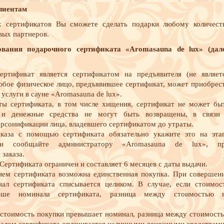
лиентам
сертификатов Вы сможете сделать подарки любому количест
вых партнеров.
ования подарочного сертификата «Aromasauna de lux» (дал
ертификат является сертификатом на предъявителя (не являет
юбое физическое лицо, предъявившее сертификат, может приобрес
услуги в сауне «Aromasauna de lux».
ты сертификата, в том числе хищения, сертификат не может бы
, и денежные средства не могут быть возвращены, в связи
ерсонификации лица, владевшего сертификатом до утраты.
аказа с помощью сертификата обязательно укажите это на эта
и сообщайте администратору «Aromasauna de lux», п
заказа.
Сертификата ограничен и составляет 6 месяцев с даты выдачи.
ием сертификата возможна единственная покупка. При совершен
ал сертификата списывается целиком. В случае, если стоимос
ьше номинала сертификата, разница между стоимостью 
и стоимость покупки превышает номинал, разница между стоимост