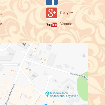
.
Google+
ми
ых
Youtube