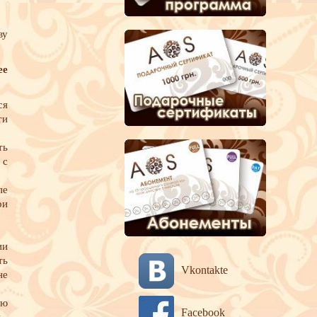
ву
ее
ся
ти
ть
 с
пе
ри
ии
ть
Vkontakte
не
ью
Facebook