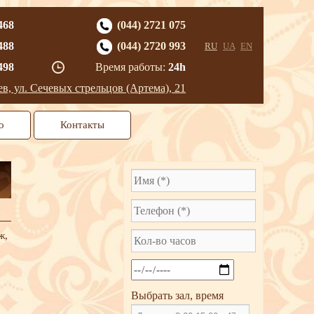
468
(044) 2721 075
488
(044) 2720 993
RU
UA
EN
498
Время работы:
24h
ев, ул. Сечевых стрельцов (Артема), 21
о
Контакты
ж,
.
Выбрать зал, время