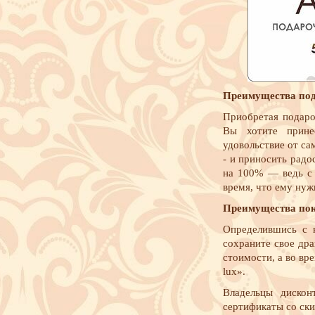
Преимущества по
Приобретая подаро
Вы хотите прине
удовольствие от са
- и приносить радо
на 100% — ведь с 
время, что ему нуж
Преимущества пок
Определившись с 
сохраните свое др
стоимости, а во вр
lux».
Владельцы дискон
сертификаты со ски