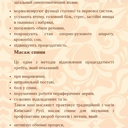
загальний симптоматичний вплив:
нормализируют функції статевої та нервової систем,
усувають втому, головний біль, стрес, застійні явища
в тканинах і набряки,
посилюють обмін речовин,
покращують стан опорно-рухового апарату,
кровообіг, сон,
підвищують працездатність.
Масаж спини
Це один з методів відновлення працездатності
хребта, який показаний:
при викривленні,
неправильній поставі,
болі у спині,
порушеннях роботи периферичних нервів,
сольових відкладеннях та ін.
Також наш масажист практикує традиційний з часів
Київської Русі масаж спини для лікування і
профілактики хвороб бронхів і легенів, який:
активізує обмінні процеси,