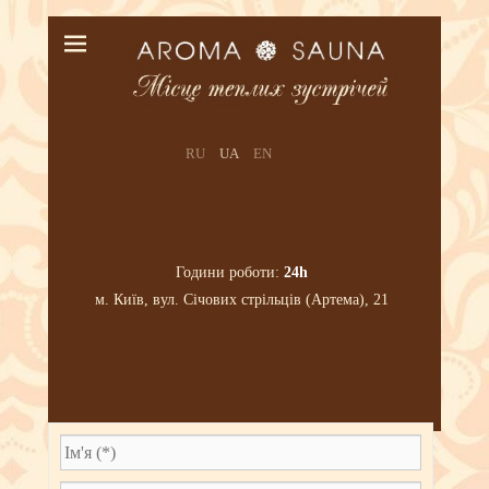
RU
UA
EN
Години роботи:
24h
м. Київ, вул. Січових стрільців (Артема), 21
Головна
›
Масаж