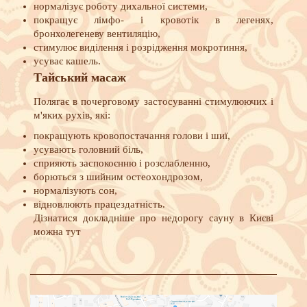
нормалізує роботу дихальної системи,
покращує лімфо- і кровотік в легенях,
бронхолегеневу вентиляцію,
стимулює виділення і розрідження мокротиння,
усуває кашель.
Тайський масаж
Полягає в почерговому застосуванні стимулюючих і
м'яких рухів, які:
покращують кровопостачання голови і шиї,
усувають головний біль,
сприяють заспокоєнню і розслабленню,
борються з шийним остеохондрозом,
нормалізують сон,
відновлюють працездатність.
Дізнатися докладніше про недорогу сауну в Києві
можна тут